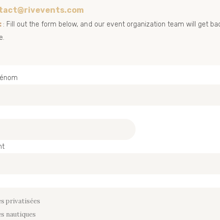
tact@rivevents.com
:
: Fill out the form below, and our event organization team will get ba
e.
rénom
nt