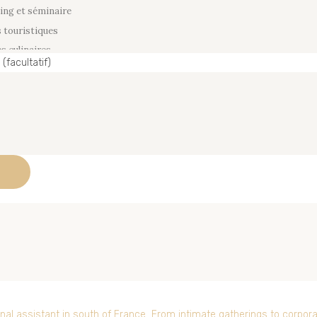
facultatif)
al assistant in south of France.
From intimate gatherings to corpora