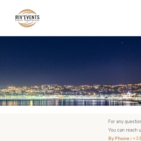
RIV EVENTS est une agence de co
For any question
You can reach us
By Phone :
+33