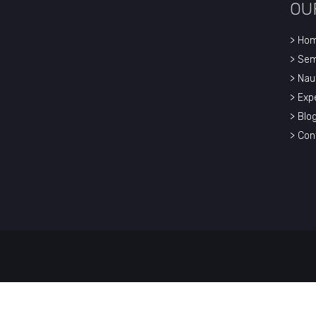
OU
> Ho
> Sem
> Nau
> Exp
> Blo
> Con