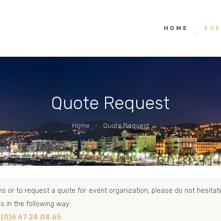
HOME
RIV EVENTS – CONCIERGERIE DE LUXE & ÉVÉNEMENTS
HOME
EVE
nciergerie événementielle sur la Côte d'Azur, spécialisée dans la création d'expé
EVENT
EXPERIENCE
Quote Request
BLOG
Home
Quote Request
CONTACT
s or to request a quote for event organization, please do not hesitat
 in the following way:
(0)6 67 24 04 65