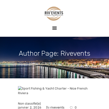
ACCUEIL
RIV EVENTS – CONCIERGERIE DE LUXE &
EVENT
ÉVÉNEMENTS
conciergerie haut de gamme, expériences nautiques et privatisées
EXPÉRIENCE
BLOG
CONTACT
Author Page: Rivevents
Home
Author page: rivevents
Non classifié(e)
By
janvier 2, 2026
rivevents
0