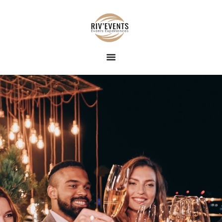
ACCUEIL
RIV EVENTS – CONCIERGERIE DE LUXE &
EVENT
ÉVÉNEMENTS
conciergerie haut de gamme, expériences nautiques et privatisées
EXPÉRIENCE
BLOG
CONTACT