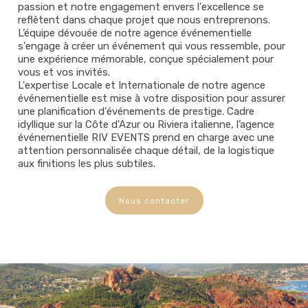
passion et notre engagement envers l'excellence se
d’événement n’est choisi sans une
reflètent dans chaque projet que nous entreprenons.
considération méticuleuse. Laissez-
L’équipe dévouée de notre agence événementielle
nous sublimer votre prochaine réunion
s'engage à créer un événement qui vous ressemble, pour
sur la magnifique Côte d’Azur,
une expérience mémorable, conçue spécialement pour
garantissant une expérience
vous et vos invités.
inoubliable dans des lieux prestigieux,
L'expertise Locale et Internationale de notre agence
méticuleusement sélectionnés pour
événementielle est mise à votre disposition pour assurer
dépasser vos attentes.
une planification d'événements de prestige. Cadre
idyllique sur la Côte d'Azur ou Riviera italienne, l’agence
événementielle RIV EVENTS prend en charge avec une
attention personnalisée chaque détail, de la logistique
aux finitions les plus subtiles.
Nous contacter