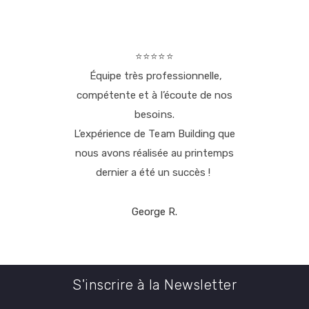
⭐⭐⭐⭐⭐
 wine
Équipe très professionnelle,
We h
z with
compétente et à l’écoute de nos
tour 
besoins.
L’expérience de Team Building que
nous avons réalisée au printemps
dernier a été un succès !
George R.
S'inscrire à la Newsletter